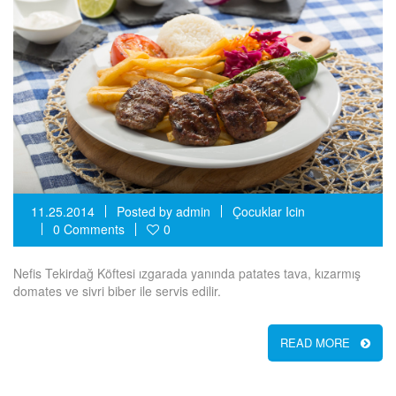
11.25.2014
Posted by
admin
Çocuklar Icin
0 Comments
0
Nefis Tekirdağ Köftesi ızgarada yanında patates tava, kızarmış
domates ve sivri biber ile servis edilir.
READ MORE