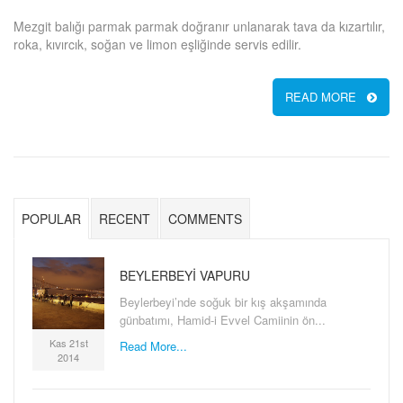
Mezgit balığı parmak parmak doğranır unlanarak tava da kızartılır,
roka, kıvırcık, soğan ve limon eşliğinde servis edilir.
READ MORE
POPULAR
RECENT
COMMENTS
BEYLERBEYI VAPURU
Beylerbeyi’nde soğuk bir kış akşamında
günbatımı, Hamid-i Evvel Camiinin ön...
Kas 21st
Read More...
2014