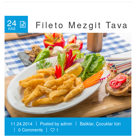
24
Fileto Mezgit Tava
KAS
11.24.2014
Posted by
admin
Balıklar
,
Çocuklar Icin
0 Comments
1