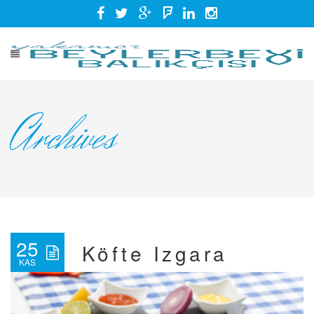
Archives
25
Köfte Izgara
KAS