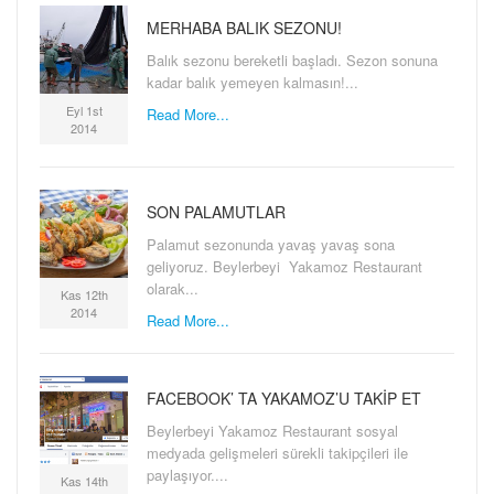
MERHABA BALIK SEZONU!
Balık sezonu bereketli başladı. Sezon sonuna
kadar balık yemeyen kalmasın!...
Eyl 1st
Read More...
2014
SON PALAMUTLAR
Palamut sezonunda yavaş yavaş sona
geliyoruz. Beylerbeyi Yakamoz Restaurant
olarak...
Kas 12th
2014
Read More...
FACEBOOK’ TA YAKAMOZ’U TAKIP ET
Beylerbeyi Yakamoz Restaurant sosyal
medyada gelişmeleri sürekli takipçileri ile
paylaşıyor....
Kas 14th